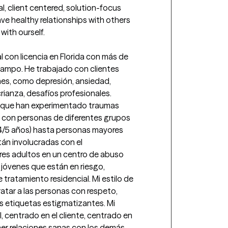
 client centered, solution-focus 
have healthy relationships with others 
with ourself.

l con licencia en Florida con más de 
campo. He trabajado con clientes 
es, como depresión, ansiedad, 
ianza, desafíos profesionales. 
que han experimentado traumas 
 con personas de diferentes grupos 
/5 años) hasta personas mayores 
án involucradas con el 
es adultos en un centro de abuso 
jóvenes que están en riesgo, 
ratamiento residencial. Mi estilo de 
ratar a las personas con respeto, 
as etiquetas estigmatizantes. Mi 
centrado en el cliente, centrado en 
ner relaciones sanas con los demás 