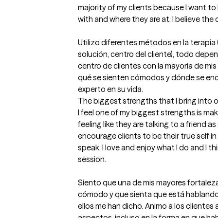
majority of my clients because I want t
with and where they are at. I believe the cli
Utilizo diferentes métodos en la terapia 
solución, centro del cliente), todo depend
centro de clientes con la mayoría de mis
qué se sienten cómodos y dónde se encue
experto en su vida.
The biggest strengths that I bring into 
I feel one of my biggest strengths is mak
feeling like they are talking to a friend a
encourage clients to be their true self in
speak. I love and enjoy what I do and I th
session.

Siento que una de mis mayores fortalezas
cómodo y que sienta que está hablando
ellos me han dicho. Animo a los clientes 
aspectos, incluso en la forma en que hab