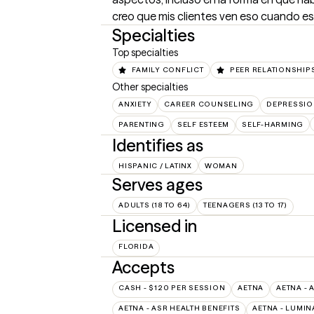
creo que mis clientes ven eso cuando e
Specialties
Top specialties
FAMILY CONFLICT
PEER RELATIONSHIP
Other specialties
ANXIETY
CAREER COUNSELING
DEPRESSIO
PARENTING
SELF ESTEEM
SELF-HARMING
Identifies as
HISPANIC / LATINX
WOMAN
Serves ages
ADULTS (18 TO 64)
TEENAGERS (13 TO 17)
Licensed in
FLORIDA
Accepts
CASH - $120 PER SESSION
AETNA
AETNA - 
AETNA - ASR HEALTH BENEFITS
AETNA - LUMIN