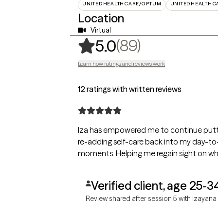
UNITEDHEALTHCARE/OPTUM
UNITEDHEALTHC
Location
Virtual
,
89 ratings
(89)
5.0
Learn how ratings and reviews work
12 ratings with written reviews
Iza has empowered me to continue puttin
re-adding self-care back into my day-to-
moments. Helping me regain sight on wh
Verified client, age 25-3
Review shared after session 5 with Izayana