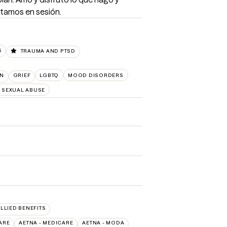
stamos en sesión.
S
TRAUMA AND PTSD
N
GRIEF
LGBTQ
MOOD DISORDERS
SEXUAL ABUSE
ALLIED BENEFITS
ARE
AETNA - MEDICARE
AETNA - MODA