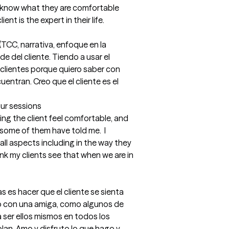
o know what they are comfortable 
ent is the expert in their life.

(TCC, narrativa, enfoque en la 
e del cliente. Tiendo a usar el 
 clientes porque quiero saber con 
ntran. Creo que el cliente es el 
our sessions
ing the client feel comfortable, and 
s some of them have told me.  I 
 all aspects including in the way they 
ink my clients see that when we are in 
 es hacer que el cliente se sienta 
 con una amiga, como algunos de 
a ser ellos mismos en todos los 
lan. Amo y disfruto lo que hago y 