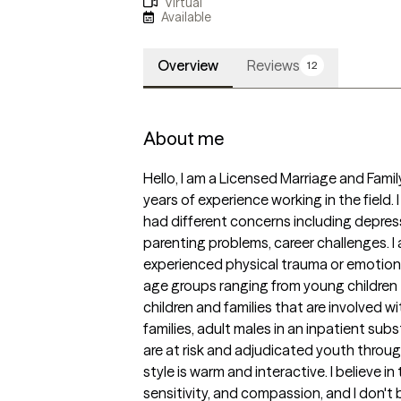
Virtual
Available
Overview
Reviews
12
About me
Hello, I am a Licensed Marriage and Family
years of experience working in the field.
had different concerns including depressio
parenting problems, career challenges. 
experienced physical trauma or emotional
age groups ranging from young children to
children and families that are involved w
families, adult males in an inpatient sub
are at risk and adjudicated youth throug
style is warm and interactive. I believe in
sensitivity, and compassion, and I don't b