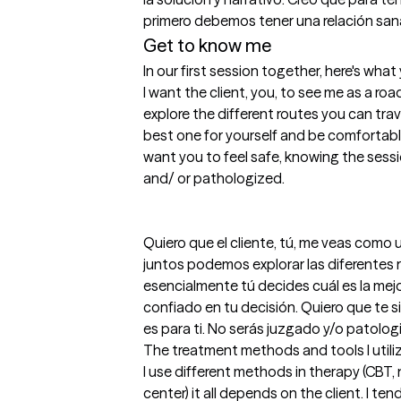
primero debemos tener una relación sa
Get to know me
In our first session together, here's wha
I want the client, you, to see me as a r
explore the different routes you can trav
best one for yourself and be comfortable 
want you to feel safe, knowing the session
and/ or pathologized.

Quiero que el cliente, tú, me veas como 
juntos podemos explorar las diferentes r
esencialmente tú decides cuál es la mejo
confiado en tu decisión. Quiero que te s
es para ti. No serás juzgado y/o patolog
The treatment methods and tools I utili
I use different methods in therapy (CBT, n
center) it all depends on the client. I ten