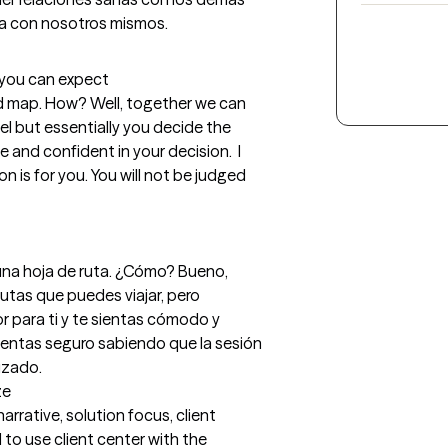
na con nosotros mismos.
t you can expect
oad map. How? Well, together we can 
el but essentially you decide the 
and confident in your decision.  I 
 is for you. You will not be judged 
una hoja de ruta. ¿Cómo? Bueno, 
utas que puedes viajar, pero 
r para ti y te sientas cómodo y 
ientas seguro sabiendo que la sesión 
izado.
ze
arrative, solution focus, client 
d to use client center with the 