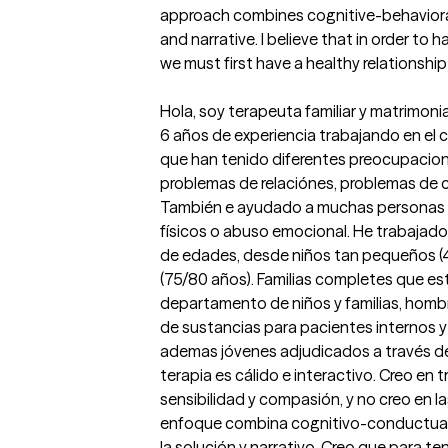
approach combines cognitive-behavioral,
and narrative. I believe that in order to 
we must first have a healthy relationship 
Hola, soy terapeuta familiar y matrimonia
6 años de experiencia trabajando en el 
que han tenido diferentes preocupacion
problemas de relaciónes, problemas de cr
También e ayudado a muchas personas 
físicos o abuso emocional. He trabajado
de edades, desde niños tan pequeños (4
(75/80 años). Familias completes que est
departamento de niños y familias, hombr
de sustancias para pacientes internos y 
ademas jóvenes adjudicados a través de t
terapia es cálido e interactivo. Creo en t
sensibilidad y compasión, y no creo en l
enfoque combina cognitivo-conductual, 
la solución y narrativo. Creo que para te