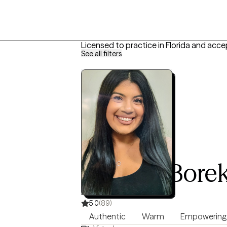
Licensed to practice in Florida and acce
See all filters
Izayana Bore
LMFT, 6 years of experience
5.0
(89)
Authentic
Warm
Empowering