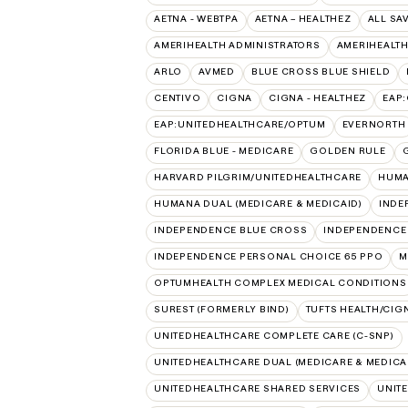
AETNA - WEBTPA
AETNA – HEALTHEZ
ALL SA
AMERIHEALTH ADMINISTRATORS
AMERIHEALTH
ARLO
AVMED
BLUE CROSS BLUE SHIELD
CENTIVO
CIGNA
CIGNA - HEALTHEZ
EAP
EAP:UNITEDHEALTHCARE/OPTUM
EVERNORTH
FLORIDA BLUE - MEDICARE
GOLDEN RULE
HARVARD PILGRIM/UNITEDHEALTHCARE
HUMA
HUMANA DUAL (MEDICARE & MEDICAID)
INDE
INDEPENDENCE BLUE CROSS
INDEPENDENCE
INDEPENDENCE PERSONAL CHOICE 65 PPO
M
OPTUMHEALTH COMPLEX MEDICAL CONDITIONS
SUREST (FORMERLY BIND)
TUFTS HEALTH/CIG
UNITEDHEALTHCARE COMPLETE CARE (C-SNP)
UNITEDHEALTHCARE DUAL (MEDICARE & MEDICA
UNITEDHEALTHCARE SHARED SERVICES
UNIT