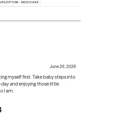
ARE/OPTUM - MEDICARE
June 26, 2026
g myself first. Take baby steps into
day and enjoying those little
o I am.
4