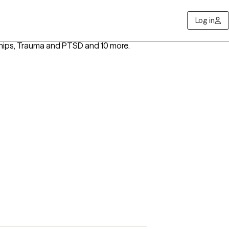
Log in
nships, Trauma and PTSD
and 10 more
.