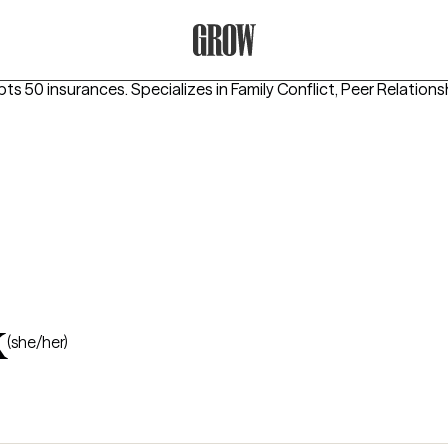
Grow Therapy Home
pts 50 insurances.
Specializes in
Family Conflict, Peer Relatio
k
(she/her)