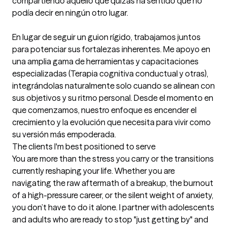
compartiendo aquello que quizás ha sentido que no 
podía decir en ningún otro lugar.

En lugar de seguir un guion rígido, trabajamos juntos 
para potenciar sus fortalezas inherentes. Me apoyo en 
una amplia gama de herramientas y capacitaciones 
especializadas (Terapia cognitiva conductual y otras), 
integrándolas naturalmente solo cuando se alinean con 
sus objetivos y su ritmo personal. Desde el momento en 
que comenzamos, nuestro enfoque es encender el 
crecimiento y la evolución que necesita para vivir como 
su versión más empoderada.
The clients I'm best positioned to serve
You are more than the stress you carry or the transitions 
currently reshaping your life. Whether you are 
navigating the raw aftermath of a breakup, the burnout 
of a high-pressure career, or the silent weight of anxiety, 
you don’t have to do it alone. I partner with adolescents 
and adults who are ready to stop "just getting by" and 