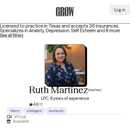
Log in
Grow Therapy Home
Licensed to practice in Texas and accepts 36 insurances.
Specializes in
Anxiety, Depression, Self Esteem
and 8 more
.
See all filters
Ruth Martinez
(she/her)
LPC, 8 years of experience
4.6
(11)
Warm
Intelligent
Authentic
Virtual
Available