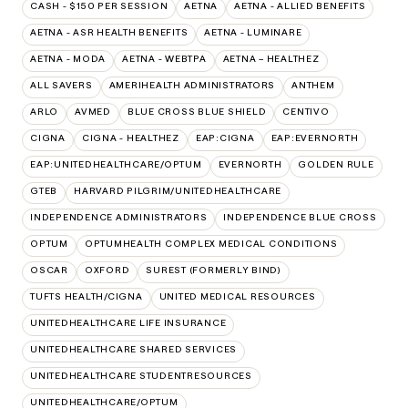
CASH - $150 PER SESSION
AETNA
AETNA - ALLIED BENEFITS
AETNA - ASR HEALTH BENEFITS
AETNA - LUMINARE
AETNA - MODA
AETNA - WEBTPA
AETNA – HEALTHEZ
ALL SAVERS
AMERIHEALTH ADMINISTRATORS
ANTHEM
ARLO
AVMED
BLUE CROSS BLUE SHIELD
CENTIVO
CIGNA
CIGNA - HEALTHEZ
EAP:CIGNA
EAP:EVERNORTH
EAP:UNITEDHEALTHCARE/OPTUM
EVERNORTH
GOLDEN RULE
GTEB
HARVARD PILGRIM/UNITEDHEALTHCARE
INDEPENDENCE ADMINISTRATORS
INDEPENDENCE BLUE CROSS
OPTUM
OPTUMHEALTH COMPLEX MEDICAL CONDITIONS
OSCAR
OXFORD
SUREST (FORMERLY BIND)
TUFTS HEALTH/CIGNA
UNITED MEDICAL RESOURCES
UNITEDHEALTHCARE LIFE INSURANCE
UNITEDHEALTHCARE SHARED SERVICES
UNITEDHEALTHCARE STUDENTRESOURCES
UNITEDHEALTHCARE/OPTUM