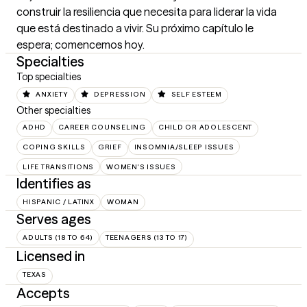
construir la resiliencia que necesita para liderar la vida 
que está destinado a vivir. Su próximo capítulo le 
espera; comencemos hoy.
Specialties
Top specialties
ANXIETY
DEPRESSION
SELF ESTEEM
Other specialties
ADHD
CAREER COUNSELING
CHILD OR ADOLESCENT
COPING SKILLS
GRIEF
INSOMNIA/SLEEP ISSUES
LIFE TRANSITIONS
WOMEN'S ISSUES
Identifies as
HISPANIC / LATINX
WOMAN
Serves ages
ADULTS (18 TO 64)
TEENAGERS (13 TO 17)
Licensed in
TEXAS
Accepts