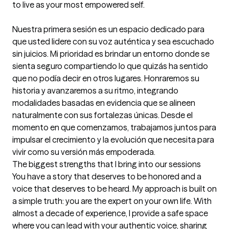
to live as your most empowered self.

Nuestra primera sesión es un espacio dedicado para 
que usted lidere con su voz auténtica y sea escuchado 
sin juicios. Mi prioridad es brindar un entorno donde se 
sienta seguro compartiendo lo que quizás ha sentido 
que no podía decir en otros lugares. Honraremos su 
historia y avanzaremos a su ritmo, integrando 
modalidades basadas en evidencia que se alineen 
naturalmente con sus fortalezas únicas. Desde el 
momento en que comenzamos, trabajamos juntos para 
impulsar el crecimiento y la evolución que necesita para 
vivir como su versión más empoderada.
The biggest strengths that I bring into our sessions
You have a story that deserves to be honored and a 
voice that deserves to be heard. My approach is built on 
a simple truth: you are the expert on your own life. With 
almost a decade of experience, I provide a safe space 
where you can lead with your authentic voice, sharing 