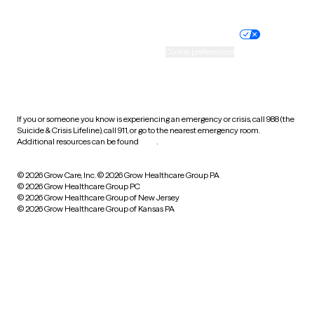
Nondiscrimination policy
Informed consent
Practice policy
Your privacy choices
Accessibility
Cookie preferences
HIPAA notice of privacy
practices
If you or someone you know is experiencing an emergency or crisis, call 988 (the
Suicide & Crisis Lifeline), call 911, or go to the nearest emergency room.
Additional resources can be found
here
.
© 2026 Grow Care, Inc.
© 2026 Grow Healthcare Group PA
© 2026 Grow Healthcare Group PC
© 2026 Grow Healthcare Group of New Jersey
© 2026 Grow Healthcare Group of Kansas PA